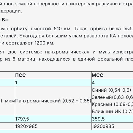
йонов земной поверхности в интересах различных отра
едерации.
-В»
ную орбиту, высотой 510 км. Такая орбита была вы
еталей. Благодаря большим углам разворота КА полоса
и составляет 1200 км.
ят две системы: панхроматическая и мультиспектр
 из 6 матриц, находящихся в единой фокальной пло
ПСС
МСС
1
4
Синий (0,54-0,6)
Зеленый(0,63-0,6
), мкм
Панхроматический (0,52 – 0,85)
Красный (0,69-0,
Ближний ИК (0,75
1797,5
359,5
1920х985
1920х985