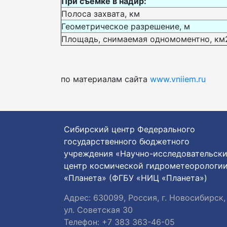
При съемке в надир:
Полоса захвата, км
Геометрическое разрешение, м
Площадь, снимаемая одномоментно, км
по материалам сайта
www.vniiem.ru
Сибирский центр Федерального
государственного бюджетного
учреждения «Научно-исследовательск
центр космической гидрометеорологи
«Планета» (ФГБУ «НИЦ «Планета»)
Адрес: 630099, Россия, г. Новосибирск,
ул. Советская 30
Телефон: +7 383 363-46-05