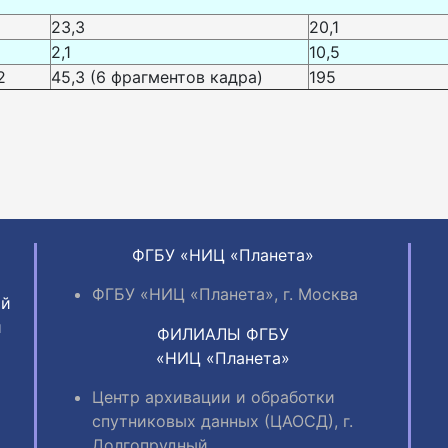
23,3
20,1
2,1
10,5
2
45,3 (6 фрагментов кадра)
195
ФГБУ «НИЦ «Планета»
ФГБУ «НИЦ «Планета», г. Москва
ий
и
ФИЛИАЛЫ ФГБУ
«НИЦ «Планета»
Центр архивации и обработки
спутниковых данных (ЦАОСД), г.
Долгопрудный