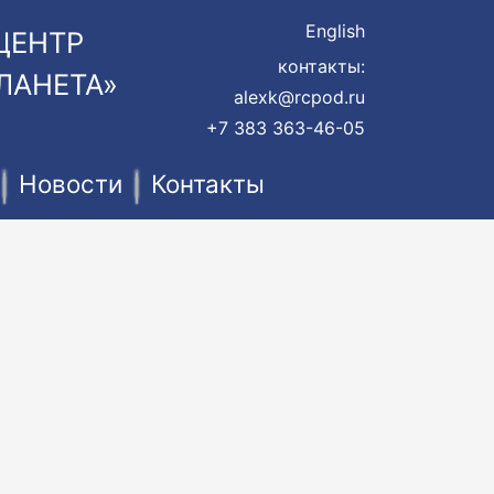
English
ЦЕНТР
контакты:
ЛАНЕТА»
alexk@rcpod.ru
+7 383 363-46-05
Новости
Контакты