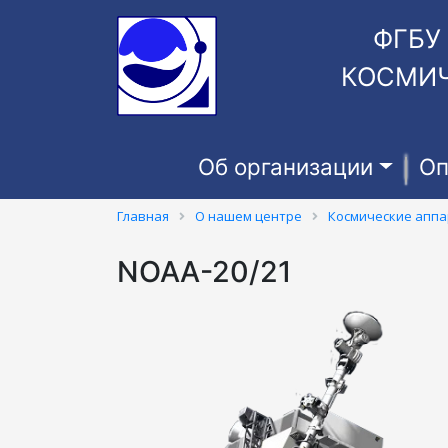
ФГБУ
КОСМИЧ
Об организации
Оп
Главная
О нашем центре
Космические апп
NOAA-20/21