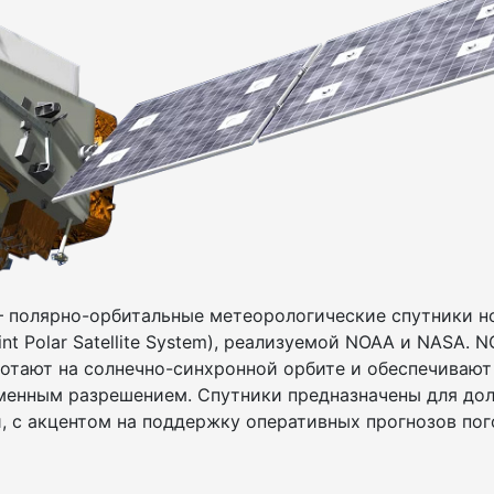
 полярно-орбитальные метеорологические спутники но
t Polar Satellite System), реализуемой NOAA и NASA. N
ботают на солнечно-синхронной орбите и обеспечиваю
менным разрешением. Спутники предназначены для до
, с акцентом на поддержку оперативных прогнозов пог