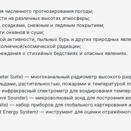
я численного прогнозирования погоды;
ти на различных высотах атмосферы;
, осадками, снежным и ледяным покрытием;
и океанов и суши;
ой активности, пыльных бурь и других природных явле
 солнечной/космической радиации;
еждения о стихийных бедствиях и опасных явлениях.
diometer Suite) — многоканальный радиометр высокого р
льдами, растительностью, пожарами и температурой п
r) — инфракрасный спектрометр для зондирования темп
ave Sounder) — микроволновый зонд для построения в
Suite) — набор приборов для глобального картирования
ant Energy System) — инструмент для оценки отражённо