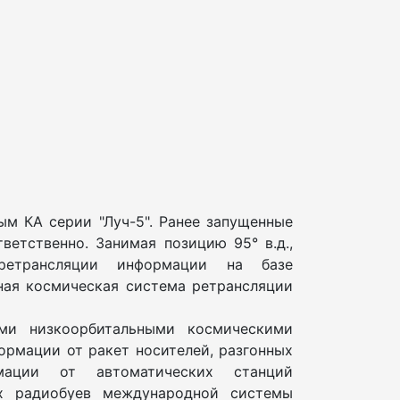
м КА серии "Луч-5". Ранее запущенные
тветственно. Занимая позицию 95° в.д.,
ретрансляции информации на базе
ная космическая система ретрансляции
ми низкоорбитальными космическими
ормации от ракет носителей, разгонных
мации от автоматических станций
их радиобуев международной системы