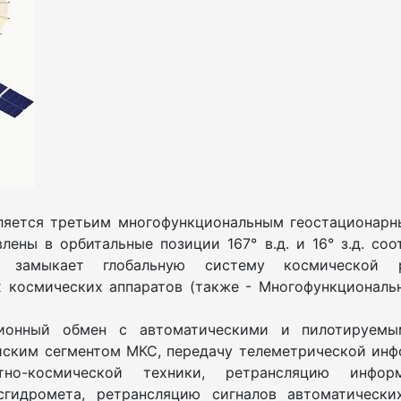
вляется третьим многофункциональным геостационарны
ены в орбитальные позиции 167° в.д. и 16° з.д. соо
, замыкает глобальную систему космической 
 космических аппаратов (также - Многофункциональ
ионный обмен с автоматическими и пилотируемы
йским сегментом МКС, передачу телеметрической инф
но-космической техники, ретрансляцию инфор
сгидромета, ретрансляцию сигналов автоматическ