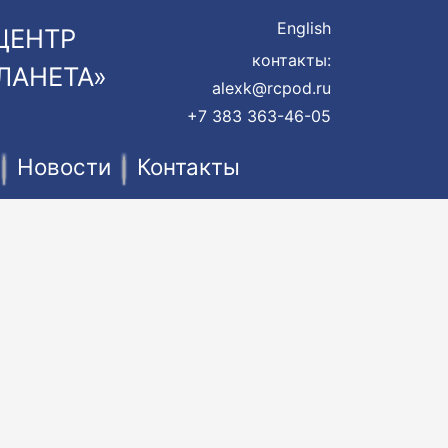
English
ЦЕНТР
контакты:
ЛАНЕТА»
alexk@rcpod.ru
+7 383 363-46-05
Новости
Контакты