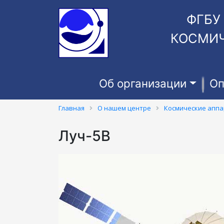
ФГБУ
КОСМИЧ
Об организации
Оп
Главная
О нашем центре
Космические апп
Луч-5В