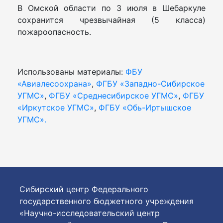
В Омской области по 3 июля в Шебаркуле
сохранится чрезвычайная (5 класса)
пожароопасность.
Использованы материалы:
ФБУ
«Авиалесоохрана»
,
ФГБУ «Западно-Сибирское
УГМС»
,
ФГБУ «Среднесибирское УГМС»
,
ФГБУ
«Иркутское УГМС»
,
ФГБУ «Обь-Иртышское
УГМС».
Сибирский центр Федерального
государственного бюджетного учреждения
«Научно-исследовательский центр