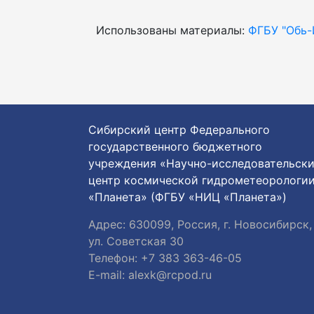
Использованы материалы:
ФГБУ "Обь
Сибирский центр Федерального
государственного бюджетного
учреждения «Научно-исследовательск
центр космической гидрометеорологи
«Планета» (ФГБУ «НИЦ «Планета»)
Адрес: 630099, Россия, г. Новосибирск,
ул. Советская 30
Телефон: +7 383 363-46-05
E-mail:
alexk@rcpod.ru