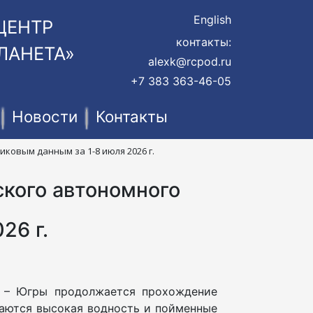
English
ЦЕНТР
контакты:
ЛАНЕТА»
alexk@rcpod.ru
+7 383 363-46-05
Новости
Контакты
ковым данным за 1-8 июля 2026 г.
ского автономного
26 г.
а – Югры продолжается прохождение
даются высокая водность и пойменные