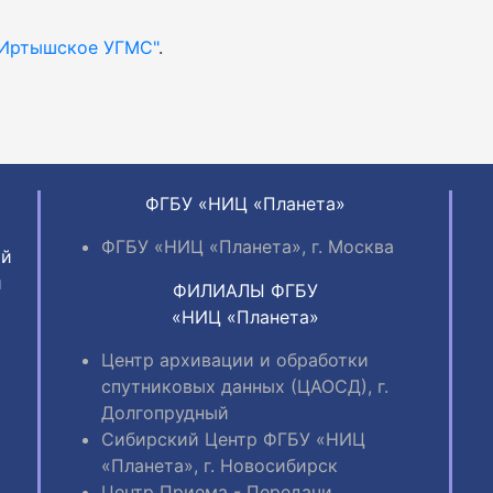
-Иртышское УГМС"
.
ФГБУ «НИЦ «Планета»
ФГБУ «НИЦ «Планета», г. Москва
ий
и
ФИЛИАЛЫ ФГБУ
«НИЦ «Планета»
Центр архивации и обработки
спутниковых данных (ЦАОСД), г.
Долгопрудный
Сибирский Центр ФГБУ «НИЦ
«Планета», г. Новосибирск
Центр Приема - Передачи