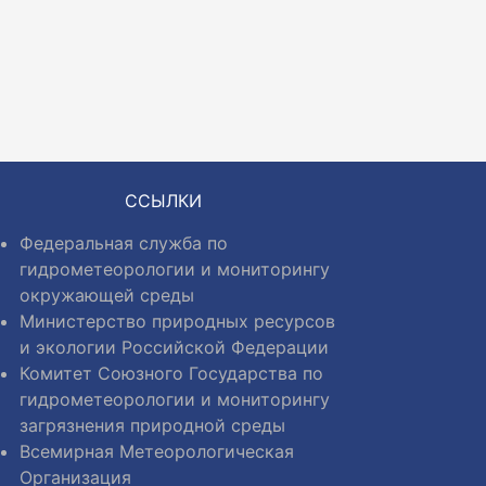
ССЫЛКИ
Федеральная служба по
гидрометеорологии и мониторингу
окружающей среды
Министерство природных ресурсов
и экологии Российской Федерации
Комитет Союзного Государства по
гидрометеорологии и мониторингу
загрязнения природной среды
Всемирная Метеорологическая
Организация